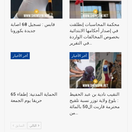
محكمة المحاسبات إنطلقت
قابس : تسجيل 68 اصابة
في إصدار أحكامها الابتدائية
جديدة بكورونا
بخصوص المخالفات الواردة
في التقرير…
أخر الأخبار
أخر الأخبار
النقيب نادية بن عبد الحفيظ
الحماية المدنية: إطفاء 65
: بلوغ ولاية توزر نسبة تلقيح
حريقا يوم الجمعة
محترمة قاربت ال50 بالمائة
من…
التالي
السابق