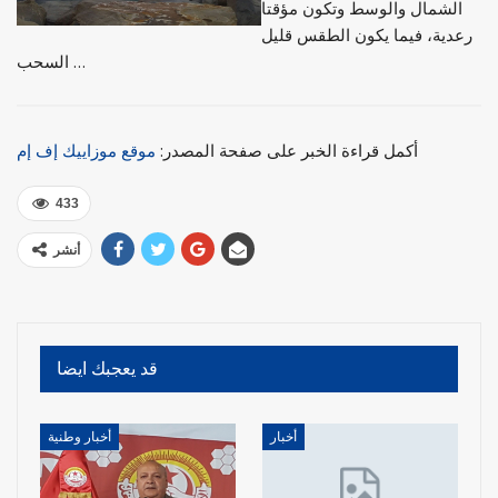
الشمال والوسط وتكون مؤقتا
رعدية، فيما يكون الطقس قليل
السحب …
أكمل قراءة الخبر على صفحة المصدر:
موقع موزاييك إف إم
433
أنشر
قد يعجبك ايضا
أخبار
أخبار وطنية