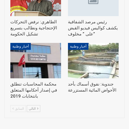
رئيس مرصد الشفافية
الطاهري: نرفض التحركات
يكشف كواليس فيديو القبض
الإحتجاجية ونطالب بتسريع
على ” مخلوف”
أخبار وطنية
أخبار وطنية
جندوبة: نفوق أسماك بأحد
محكمة المحاسبات تنطلق
الأحواض المائية المستزرعة
في إصدار أحكامها المتعلق
بانتخابات 2019
التالي
السابق