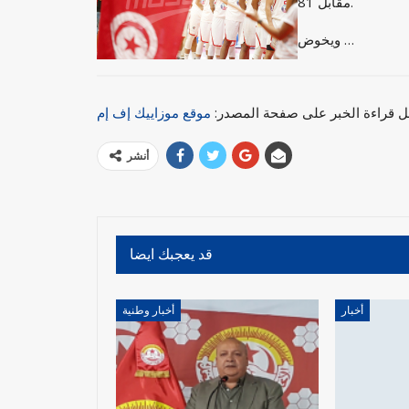
مقابل 81.
ويخوض …
ل قراءة الخبر على صفحة المصدر:
موقع موزاييك إف إم
أنشر
قد يعجبك ايضا
أخبار
أخبار وطنية