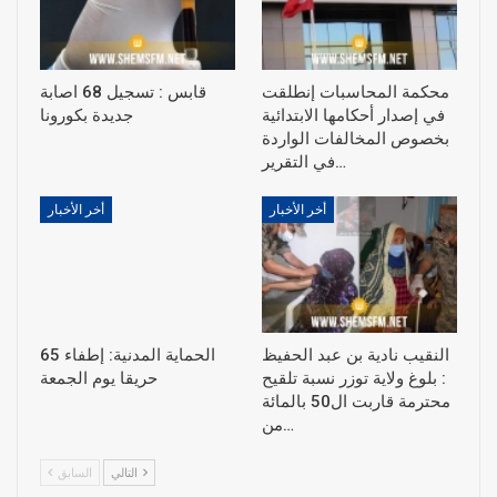
محكمة المحاسبات إنطلقت
قابس : تسجيل 68 اصابة
في إصدار أحكامها الابتدائية
جديدة بكورونا
بخصوص المخالفات الواردة
في التقرير…
أخر الأخبار
أخر الأخبار
النقيب نادية بن عبد الحفيظ
الحماية المدنية: إطفاء 65
: بلوغ ولاية توزر نسبة تلقيح
حريقا يوم الجمعة
محترمة قاربت ال50 بالمائة
من…
التالي
السابق