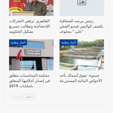
رئيس مرصد الشفافية
الطاهري: نرفض التحركات
يكشف كواليس فيديو القبض
الإحتجاجية ونطالب بتسريع
على ” مخلوف”
أخبار وطنية
أخبار وطنية
جندوبة: نفوق أسماك بأحد
محكمة المحاسبات تنطلق
الأحواض المائية المستزرعة
في إصدار أحكامها المتعلق
بانتخابات 2019
التالي
السابق