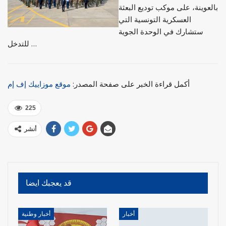
بالعوينة، على موكب توديع البعثة
العسكرية التونسية التي
ستشارك في الوحدة الجوية
للتدخل …
أكمل قراءة الخبر على صفحة المصدر:
موقع موزاييك إف إم
225
أنشر
قد يعجبك ايضا
أخبار
أخبار وطنية