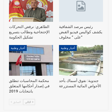
رئيس مرصد الشفافية
الطاهري: نرفض التحركات
يكشف كواليس فيديو القبض
الإحتجاجية ونطالب بتسريع
على ” مخلوف”
أخبار وطنية
أخبار وطنية
جندوبة: نفوق أسماك بأحد
محكمة المحاسبات تنطلق
الأحواض المائية المستزرعة
في إصدار أحكامها المتعلق
بانتخابات 2019
التالي
السابق