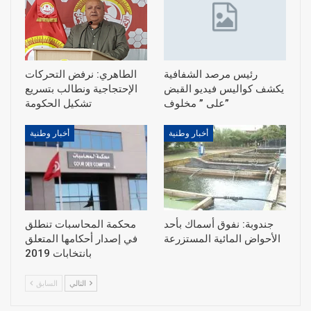
رئيس مرصد الشفافية
الطاهري: نرفض التحركات
يكشف كواليس فيديو القبض
الإحتجاجية ونطالب بتسريع
على ” مخلوف”
أخبار وطنية
أخبار وطنية
جندوبة: نفوق أسماك بأحد
محكمة المحاسبات تنطلق
الأحواض المائية المستزرعة
في إصدار أحكامها المتعلق
بانتخابات 2019
التالي
السابق