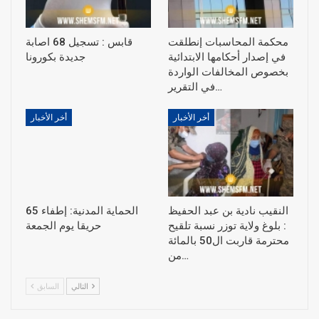
محكمة المحاسبات إنطلقت
قابس : تسجيل 68 اصابة
في إصدار أحكامها الابتدائية
جديدة بكورونا
بخصوص المخالفات الواردة
في التقرير…
أخر الأخبار
أخر الأخبار
النقيب نادية بن عبد الحفيظ
الحماية المدنية: إطفاء 65
: بلوغ ولاية توزر نسبة تلقيح
حريقا يوم الجمعة
محترمة قاربت ال50 بالمائة
من…
التالي
السابق