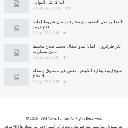
الـ21 على التوالي
7 Aug 2026, 10:06
0
النفط يواصل الصعود مع مخاوف بشأن شروط إعادة
فتح هرمز
7 Aug 2026, 9:46
1
لغز طرابزون.. لماذا يبدو انتقال محمد صلاح مختلفا
عن مسارات…
7 Aug 2026, 9:45
1
شبح إيبولا يطارد الكونغو.. تفشٍ غير مسبوق وسلالة
بلا علاج
7 Aug 2026, 9:45
1
© 2026 - VEN News Tunisie. All Rights Reserved.
موقع VEN غير مسؤول عما ينشر عليه فهو مجرد محرك ألي لنشر الأخبار من مصادرها