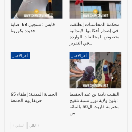
محكمة المحاسبات إنطلقت
قابس : تسجيل 68 اصابة
في إصدار أحكامها الابتدائية
جديدة بكورونا
بخصوص المخالفات الواردة
في التقرير…
أخر الأخبار
أخر الأخبار
النقيب نادية بن عبد الحفيظ
الحماية المدنية: إطفاء 65
: بلوغ ولاية توزر نسبة تلقيح
حريقا يوم الجمعة
محترمة قاربت ال50 بالمائة
من…
التالي
السابق