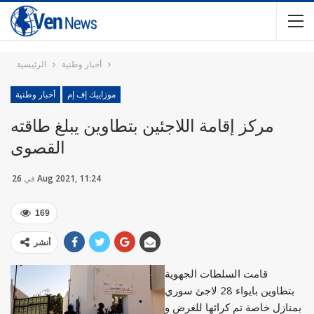
أخبار وطنية
الرئيسية
موزاييك إف إم
أخبار وطنية
مركز إقامة اللاجئين بتطاوين يبلغ طاقته
القصوى
26 Aug 2021, 11:24
في
169
أنشر
قامت السلطات الجهوية
بتطاوين بايواء 28 لاجئ سوري
بمنازل خاصة تم كرائها للغرض و