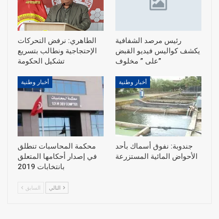
رئيس مرصد الشفافية
الطاهري: نرفض التحركات
يكشف كواليس فيديو القبض
الإحتجاجية ونطالب بتسريع
على ” مخلوف”
أخبار وطنية
أخبار وطنية
جندوبة: نفوق أسماك بأحد
محكمة المحاسبات تنطلق
الأحواض المائية المستزرعة
في إصدار أحكامها المتعلق
بانتخابات 2019
التالي
السابق