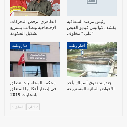
رئيس مرصد الشفافية
الطاهري: نرفض التحركات
يكشف كواليس فيديو القبض
الإحتجاجية ونطالب بتسريع
على ” مخلوف”
أخبار وطنية
أخبار وطنية
جندوبة: نفوق أسماك بأحد
محكمة المحاسبات تنطلق
الأحواض المائية المستزرعة
في إصدار أحكامها المتعلق
بانتخابات 2019
التالي
السابق