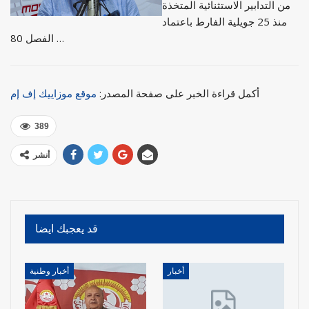
من التدابير الاستثنائية المتخذة
منذ 25 جويلية الفارط باعتماد
الفصل 80 …
أكمل قراءة الخبر على صفحة المصدر:
موقع موزاييك إف إم
389
أنشر
قد يعجبك ايضا
أخبار
أخبار وطنية