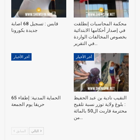
محكمة المحاسبات إنطلقت
قابس : تسجيل 68 اصابة
في إصدار أحكامها الابتدائية
جديدة بكورونا
بخصوص المخالفات الواردة
في التقرير…
أخر الأخبار
أخر الأخبار
النقيب نادية بن عبد الحفيظ
الحماية المدنية: إطفاء 65
: بلوغ ولاية توزر نسبة تلقيح
حريقا يوم الجمعة
محترمة قاربت ال50 بالمائة
من…
التالي
السابق