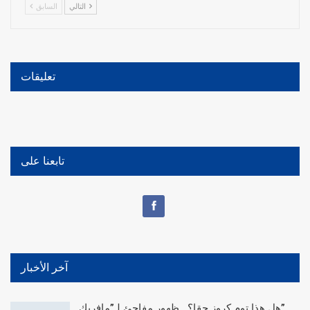
التالي
السابق
تعليقات
تابعنا على
آخر الأخبار
هل هذا توم كروز حقا؟.. ظهور مفاجئ لـ”مافريك”…