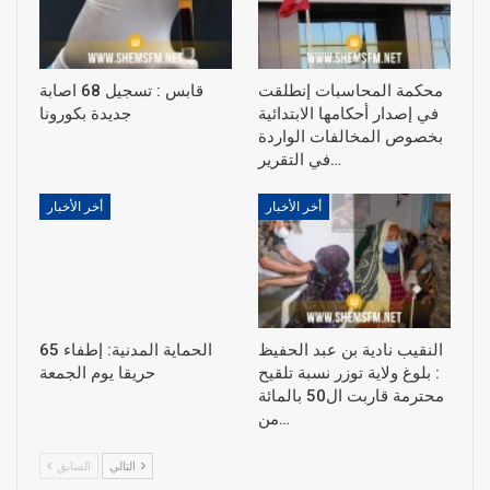
محكمة المحاسبات إنطلقت
قابس : تسجيل 68 اصابة
في إصدار أحكامها الابتدائية
جديدة بكورونا
بخصوص المخالفات الواردة
في التقرير…
أخر الأخبار
أخر الأخبار
النقيب نادية بن عبد الحفيظ
الحماية المدنية: إطفاء 65
: بلوغ ولاية توزر نسبة تلقيح
حريقا يوم الجمعة
محترمة قاربت ال50 بالمائة
من…
التالي
السابق