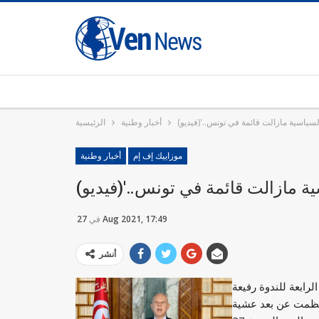
السياسية مازالت قائمة في تونس..'(فيديو)
أخبار وطنية
الرئيسية
موزاييك إف إم
أخبار وطنية
ية مازالت قائمة في تونس..'(فيديو)
27 Aug 2021, 17:49
في
أنشر
رابعة للندوة رفيعة
نتظمت عن بعد عشية