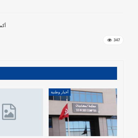
أكم
347
أخبار وطنية