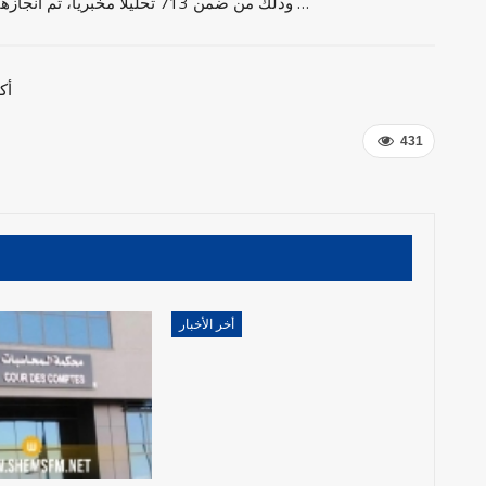
وذلك من ضمن 713 تحليلا مخبريا، تم انجازها، امس الخميس، بمخبر التحاليل الجرثومية بالمستشفى …
أك
431
أخر الأخبار