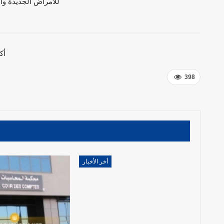
للامراض الجديدة والمس
أك
398
أخر الأخبار