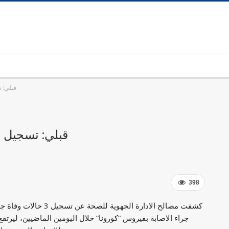
قبلي: تسجيل 3 وفيات و
قبلي: تسجيل 3 وفيات و142 إصابة جديدة بكورونا
398
كشفت مصالح الادارة الجهوية للصحة عن تسجيل 3 حا
جراء الاصابة بفيروس “كورونا” خلال اليومين الماضيين، ليرت