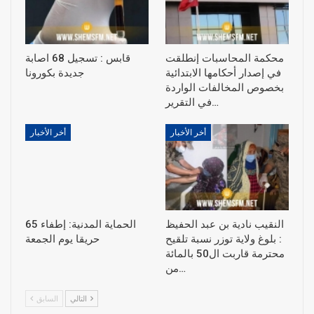
محكمة المحاسبات إنطلقت
قابس : تسجيل 68 اصابة
في إصدار أحكامها الابتدائية
جديدة بكورونا
بخصوص المخالفات الواردة
في التقرير…
أخر الأخبار
أخر الأخبار
النقيب نادية بن عبد الحفيظ
الحماية المدنية: إطفاء 65
: بلوغ ولاية توزر نسبة تلقيح
حريقا يوم الجمعة
محترمة قاربت ال50 بالمائة
من…
التالي
السابق