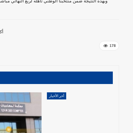
وبهذه النتيجة ضمن منتخبنا الوطني تأهله لربع النهائي مباش
أك
178
أخر الأخبار