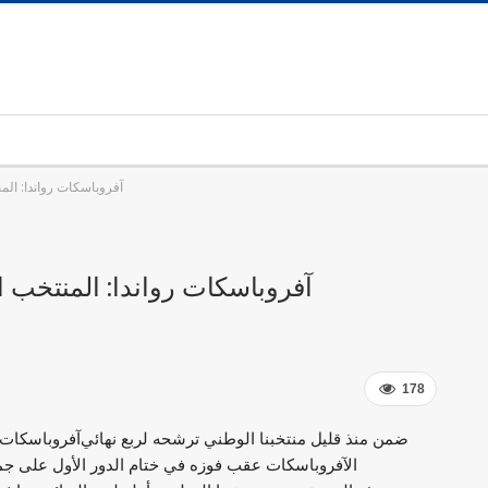
آفروباسكات رواندا: الم
آفروباسكات رواندا: المنتخب ا
178
ضمن منذ قليل منتخبنا الوطني ترشحه لربع نهائي
الآفروباسكات عقب فوزه في ختام الدور الأول على جمهورية إفريقيا الوسطى