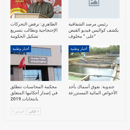
رئيس مرصد الشفافية
الطاهري: نرفض التحركات
يكشف كواليس فيديو القبض
الإحتجاجية ونطالب بتسريع
على ” مخلوف”
أخبار وطنية
أخبار وطنية
جندوبة: نفوق أسماك بأحد
محكمة المحاسبات تنطلق
الأحواض المائية المستزرعة
في إصدار أحكامها المتعلق
بانتخابات 2019
التالي
السابق