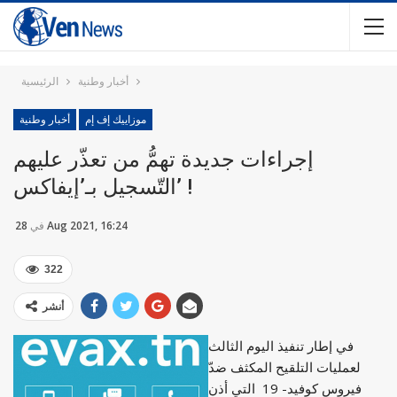
أخبار وطنية
الرئيسية
موزاييك إف إم
أخبار وطنية
إجراءات جديدة تهمُّ من تعذّر عليهم
التّسجيل بـ’إيفاكس’ !
28 Aug 2021, 16:24
في
322
أنشر
في إطار تنفيذ اليوم الثالث
لعمليات التلقيح المكثف ضدّ
فيروس كوفيد- 19 التي أذن