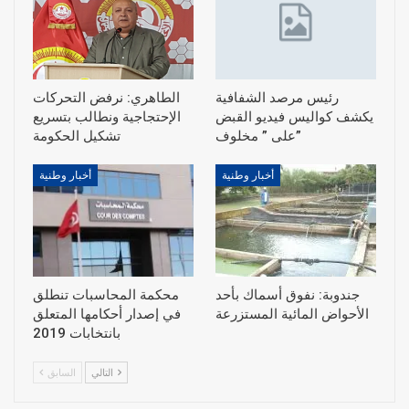
رئيس مرصد الشفافية
الطاهري: نرفض التحركات
يكشف كواليس فيديو القبض
الإحتجاجية ونطالب بتسريع
على ” مخلوف”
أخبار وطنية
أخبار وطنية
جندوبة: نفوق أسماك بأحد
محكمة المحاسبات تنطلق
الأحواض المائية المستزرعة
في إصدار أحكامها المتعلق
بانتخابات 2019
التالي
السابق