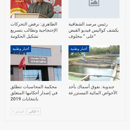
رئيس مرصد الشفافية
الطاهري: نرفض التحركات
يكشف كواليس فيديو القبض
الإحتجاجية ونطالب بتسريع
على ” مخلوف”
أخبار وطنية
أخبار وطنية
جندوبة: نفوق أسماك بأحد
محكمة المحاسبات تنطلق
الأحواض المائية المستزرعة
في إصدار أحكامها المتعلق
بانتخابات 2019
التالي
السابق