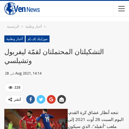
أخبار وطنية
الرئيسية
موزاييك إف إم
أخبار وطنية
التشكيلتان المحتملتان لقمّة ليفربول
وتشيلسي
28 Aug 2021, 14:14
في
228
أنشر
تتجه أنظار عشاق كرة القدم،
اليوم السبت 28 أوت 2021 إلى
ملعب “أنفيلد”، الذي سيكون