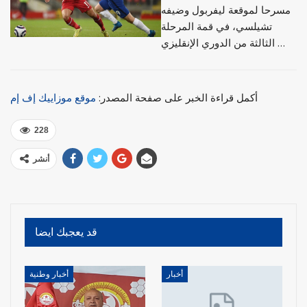
مسرحا لموقعة ليفربول وضيفه
تشيلسي، في قمة المرحلة
الثالثة من الدوري الإنقليزي …
أكمل قراءة الخبر على صفحة المصدر:
موقع موزاييك إف إم
228
أنشر
قد يعجبك ايضا
أخبار
أخبار وطنية