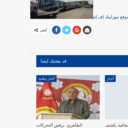
وقع موزاييك إف إم
أنشر
قد يعجبك ايضا
أخبار
أخبار وطنية
فافية يكشف
الطاهري: نرفض التحركات