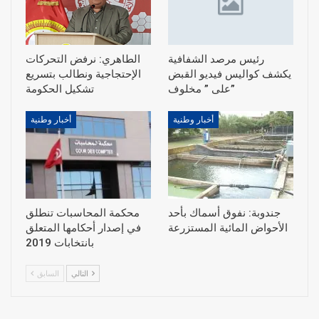
رئيس مرصد الشفافية
الطاهري: نرفض التحركات
يكشف كواليس فيديو القبض
الإحتجاجية ونطالب بتسريع
على ” مخلوف”
أخبار وطنية
أخبار وطنية
جندوبة: نفوق أسماك بأحد
محكمة المحاسبات تنطلق
الأحواض المائية المستزرعة
في إصدار أحكامها المتعلق
بانتخابات 2019
التالي
السابق