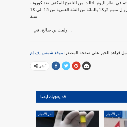
م في اطار اليوم الثالث من التلقيح المكثف ضد كورونا،
تطعيم 270 الف و705 شخص الى حدود الساعة الرابعة بعد الزوال منهم 5ر18 بالمائة من الفئة العمرية من 15 الى 18
سنة
ولفت بن صالح، في …
مل قراءة الخبر على صفحة المصدر:
موقع شمس إف إم
أنشر
قد يعجبك ايضا
أخر الأخبار
أخر الأخبار