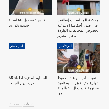
محكمة المحاسبات إنطلقت
قابس : تسجيل 68 اصابة
في إصدار أحكامها الابتدائية
جديدة بكورونا
بخصوص المخالفات الواردة
في التقرير…
أخر الأخبار
أخر الأخبار
النقيب نادية بن عبد الحفيظ
الحماية المدنية: إطفاء 65
: بلوغ ولاية توزر نسبة تلقيح
حريقا يوم الجمعة
محترمة قاربت ال50 بالمائة
من…
التالي
السابق