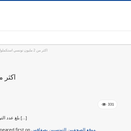
اكثر من 2 مليون تونسي استكملوا التلقيح
اكثر من 2 مليون تونسي استك
331
بلغ عدد التونسيين الذين استكملوا التلقيح ضد كوفيد-19 منذ انطلاق […]
.
موقع الصحفيين التونسيين بصفاقس
peared first on