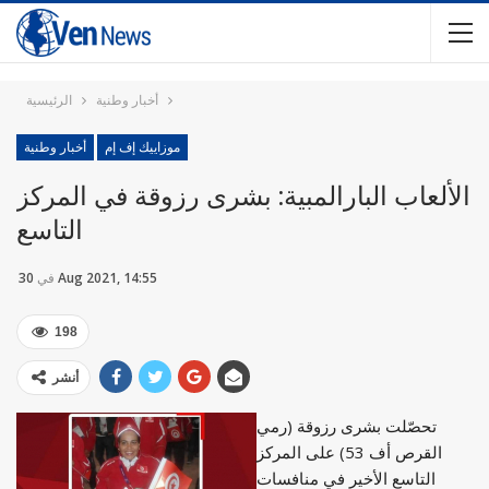
أخبار وطنية
الرئيسية
موزاييك إف إم
أخبار وطنية
الألعاب البارالمبية: بشرى رزوقة في المركز
التاسع
30 Aug 2021, 14:55
في
198
أنشر
تحصّلت بشرى رزوقة (رمي
القرص أف 53) على المركز
التاسع الأخير في منافسات