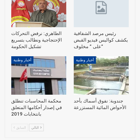
رئيس مرصد الشفافية
الطاهري: نرفض التحركات
يكشف كواليس فيديو القبض
الإحتجاجية ونطالب بتسريع
على ” مخلوف”
أخبار وطنية
أخبار وطنية
جندوبة: نفوق أسماك بأحد
محكمة المحاسبات تنطلق
الأحواض المائية المستزرعة
في إصدار أحكامها المتعلق
بانتخابات 2019
التالي
السابق