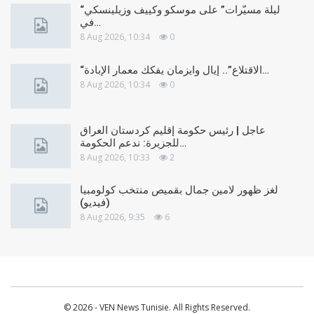
“ليلة مسيّرات” على موسكو وكييف وزيلينسكي
في…
8 Aug 2026, 10:34
0
“الاقتلاع”.. إيال وايزمان يفكك معمار الإبادة…
8 Aug 2026, 10:34
0
عاجل | رئيس حكومة إقليم كردستان العراق
للجزيرة: ندعم الحكومة…
8 Aug 2026, 10:33
2
لغز ظهور لامين جمال بقميص منتخب كولومبيا
(فيديو)
8 Aug 2026, 9:35
6
© 2026 - VEN News Tunisie. All Rights Reserved.