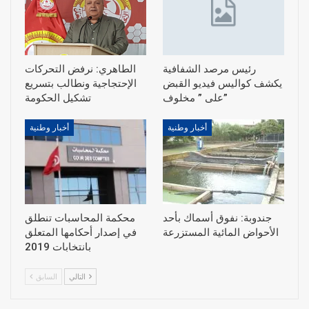
رئيس مرصد الشفافية
الطاهري: نرفض التحركات
يكشف كواليس فيديو القبض
الإحتجاجية ونطالب بتسريع
على ” مخلوف”
أخبار وطنية
أخبار وطنية
جندوبة: نفوق أسماك بأحد
محكمة المحاسبات تنطلق
الأحواض المائية المستزرعة
في إصدار أحكامها المتعلق
بانتخابات 2019
التالي
السابق