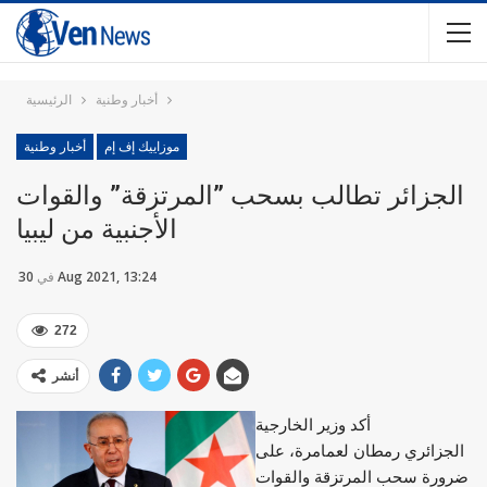
أخبار وطنية
الرئيسية
موزاييك إف إم
أخبار وطنية
الجزائر تطالب بسحب ”المرتزقة” والقوات
الأجنبية من ليبيا
30 Aug 2021, 13:24
في
272
أنشر
أكد وزير الخارجية
الجزائري رمطان لعمامرة، على
ضرورة سحب المرتزقة والقوات