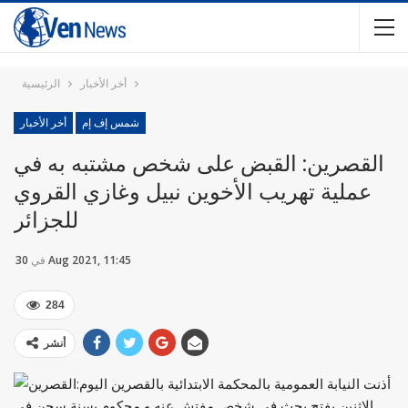
أخر الأخبار
الرئيسية
شمس إف إم
أخر الأخبار
القصرين: القبض على شخص مشتبه به في
عملية تهريب الأخوين نبيل وغازي القروي
للجزائر
30 Aug 2021, 11:45
في
284
أنشر
أذنت النيابة العمومية بالمحكمة الابتدائية بالقصرين اليوم
الاثنين بفتح بحث في شخص مفتش عنه و محكوم بسنة سجن في