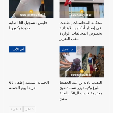
محكمة المحاسبات إنطلقت
قابس : تسجيل 68 اصابة
في إصدار أحكامها الابتدائية
جديدة بكورونا
بخصوص المخالفات الواردة
في التقرير…
أخر الأخبار
أخر الأخبار
النقيب نادية بن عبد الحفيظ
الحماية المدنية: إطفاء 65
: بلوغ ولاية توزر نسبة تلقيح
حريقا يوم الجمعة
محترمة قاربت ال50 بالمائة
من…
التالي
السابق