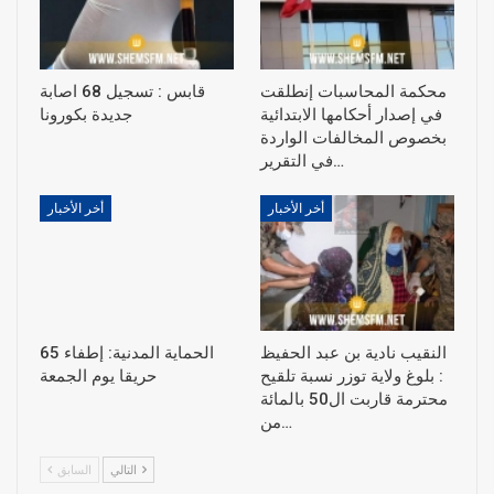
محكمة المحاسبات إنطلقت
قابس : تسجيل 68 اصابة
في إصدار أحكامها الابتدائية
جديدة بكورونا
بخصوص المخالفات الواردة
في التقرير…
أخر الأخبار
أخر الأخبار
النقيب نادية بن عبد الحفيظ
الحماية المدنية: إطفاء 65
: بلوغ ولاية توزر نسبة تلقيح
حريقا يوم الجمعة
محترمة قاربت ال50 بالمائة
من…
التالي
السابق