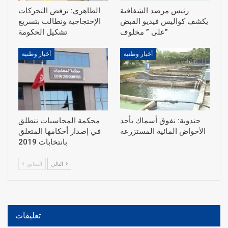
رئيس مرصد الشفافية
الطاهري: نرفض التحركات
يكشف كواليس فيديو القبض
الإحتجاجية ونطالب بتسريع
على ” مخلوف”
أخبار وطنية
أخبار وطنية
جندوبة: نفوق أسماك بأحد
محكمة المحاسبات تنطلق
الأحواض المائية المستزرعة
في إصدار أحكامها المتعلق
بانتخابات 2019
التالي
السابق
تعليقات