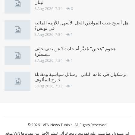
لبنان
8 Aug 2026, 7:34
0
هل أصبح جيب المواطن الحل الأسهل للأزمة المالية
في تونس؟
8 Aug 2026, 7:34
1
هجوم “هجين” مُدبَّر أم حادث؟ مَن يقف خلف
مسيّرة…
8 Aug 2026, 7:34
1
بزشكيان في عامه الثاني.. رسائل سياسية ومقابلة
خارج المألوف
8 Aug 2026, 7:33
1
© 2026 - VEN News Tunisie. All Rights Reserved.
موقع VEN غير مسؤول عما ينشر عليه فهو مجرد محرك ألي لنشر الأخبار من مصادرها