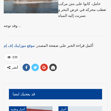
حامل، كانوا على متن مركب
تعطب محركه في عرض البحر و
تسربت إليه المياه.
وقد توجه …
أكمل قراءة الخبر على صفحة المصدر:
موقع موزاييك إف إم
235
أنشر
قد يعجبك ايضا
أخبار
أخبار وطنية