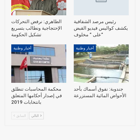
رئيس مرصد الشفافية
الطاهري: نرفض التحركات
يكشف كواليس فيديو القبض
الإحتجاجية ونطالب بتسريع
على ” مخلوف”
أخبار وطنية
أخبار وطنية
جندوبة: نفوق أسماك بأحد
محكمة المحاسبات تنطلق
الأحواض المائية المستزرعة
في إصدار أحكامها المتعلق
بانتخابات 2019
التالي
السابق