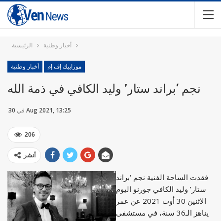
أخبار وطنية
الرئيسية
موزاييك إف إم
أخبار وطنية
نجم ‘براند ستار’ وليد الكافي في ذمة الله
30 Aug 2021, 13:25
في
206
أنشر
فقدت الساحة الفنية نجم ‘براند
ستار’ وليد الكافي جورنو اليوم
الاثنين 30 أوت 2021 عن عمر
يناهز الـ36 سنة، في مستشفى