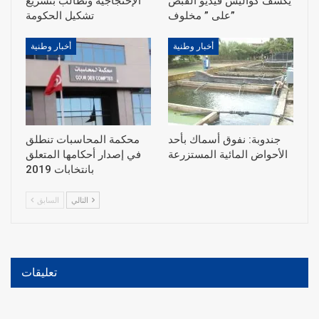
يكشف كواليس فيديو القبض
الإحتجاجية ونطالب بتسريع
على ” مخلوف”
أخبار وطنية
أخبار وطنية
جندوبة: نفوق أسماك بأحد
محكمة المحاسبات تنطلق
الأحواض المائية المستزرعة
في إصدار أحكامها المتعلق
بانتخابات 2019
التالي
السابق
تعليقات