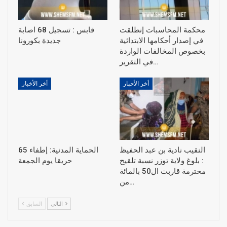
محكمة المحاسبات إنطلقت
قابس : تسجيل 68 اصابة
في إصدار أحكامها الابتدائية
جديدة بكورونا
بخصوص المخالفات الواردة
في التقرير…
أخر الأخبار
أخر الأخبار
النقيب نادية بن عبد الحفيظ
الحماية المدنية: إطفاء 65
: بلوغ ولاية توزر نسبة تلقيح
حريقا يوم الجمعة
محترمة قاربت ال50 بالمائة
من…
التالي
السابق