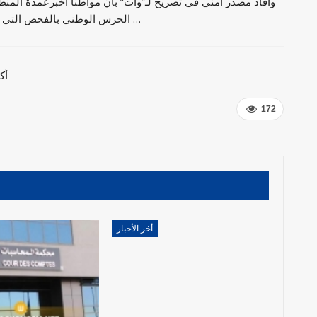
وأفاد مصدر أمني في تصريح لـ”وات” بأن مواطنا أخبرعمدة المنطق
الحرس الوطني بالفحص التي تحولت على عين المكان حيث تم العثور على بندقية صيد …
أك
172
أخر الأخبار