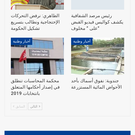
رئيس مرصد الشفافية
الطاهري: نرفض التحركات
يكشف كواليس فيديو القبض
الإحتجاجية ونطالب بتسريع
على ” مخلوف”
أخبار وطنية
أخبار وطنية
جندوبة: نفوق أسماك بأحد
محكمة المحاسبات تنطلق
الأحواض المائية المستزرعة
في إصدار أحكامها المتعلق
بانتخابات 2019
التالي
السابق