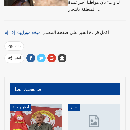
لـ”وات” بأن مواطنا أخبرعمدة
المنطقة بانتحار …
أكمل قراءة الخبر على صفحة المصدر:
موقع موزاييك إف إم
205
أنشر
قد يعجبك ايضا
أخبار
أخبار وطنية