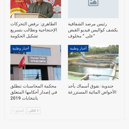
رئيس مرصد الشفافية
الطاهري: نرفض التحركات
يكشف كواليس فيديو القبض
الإحتجاجية ونطالب بتسريع
على ” مخلوف”
أخبار وطنية
أخبار وطنية
جندوبة: نفوق أسماك بأحد
محكمة المحاسبات تنطلق
الأحواض المائية المستزرعة
في إصدار أحكامها المتعلق
بانتخابات 2019
التالي
السابق