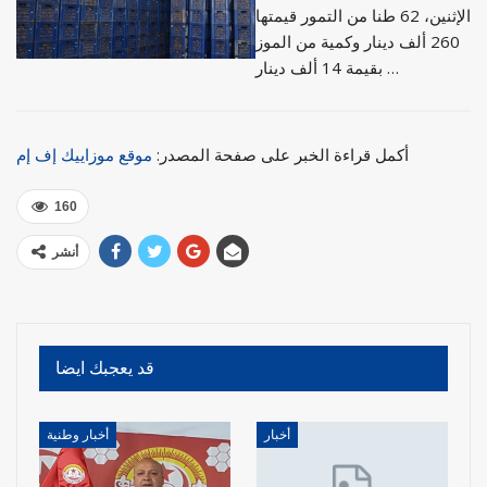
الإثنين، 62 طنا من التمور قيمتها
260 ألف دينار وكمية من الموز
بقيمة 14 ألف دينار …
أكمل قراءة الخبر على صفحة المصدر:
موقع موزاييك إف إم
160
أنشر
قد يعجبك ايضا
أخبار
أخبار وطنية