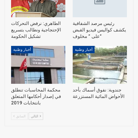
رئيس مرصد الشفافية
الطاهري: نرفض التحركات
يكشف كواليس فيديو القبض
الإحتجاجية ونطالب بتسريع
على ” مخلوف”
أخبار وطنية
أخبار وطنية
جندوبة: نفوق أسماك بأحد
محكمة المحاسبات تنطلق
الأحواض المائية المستزرعة
في إصدار أحكامها المتعلق
بانتخابات 2019
التالي
السابق