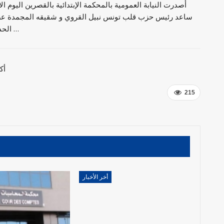
أصدرت النيابة العمومية بالمحكمة الإبتدائية بالقصرين اليوم 
ساعد رئيس حزب قلب تونس نبيل القروي و شقيقه المجمدة عض
الحدود البرية خلسة عبر أحد المسالك من ولاية القصرين نحو …
أك
215
أخر الأخبار