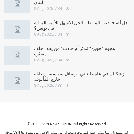
لبنان
8 Aug 2026, 7:34
0
هل أصبح جيب المواطن الحل الأسهل للأزمة المالية
في تونس؟
8 Aug 2026, 7:34
1
هجوم “هجين” مُدبَّر أم حادث؟ مَن يقف خلف
مسيّرة…
8 Aug 2026, 7:34
1
بزشكيان في عامه الثاني.. رسائل سياسية ومقابلة
خارج المألوف
8 Aug 2026, 7:33
1
© 2026 - VEN News Tunisie. All Rights Reserved.
موقع VEN غير مسؤول عما ينشر عليه فهو مجرد محرك ألي لنشر الأخبار من مصادرها