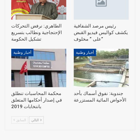
رئيس مرصد الشفافية
الطاهري: نرفض التحركات
يكشف كواليس فيديو القبض
الإحتجاجية ونطالب بتسريع
على ” مخلوف”
أخبار وطنية
أخبار وطنية
جندوبة: نفوق أسماك بأحد
محكمة المحاسبات تنطلق
الأحواض المائية المستزرعة
في إصدار أحكامها المتعلق
بانتخابات 2019
التالي
السابق