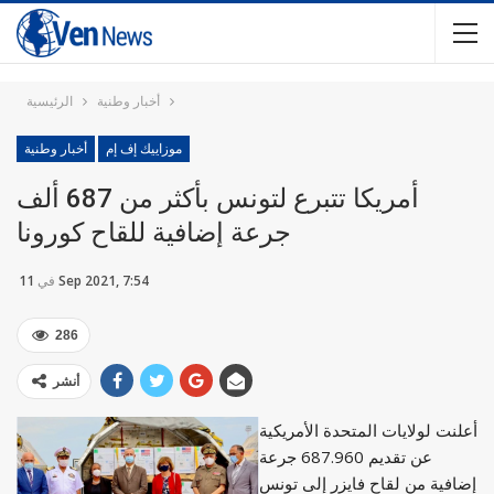
أخبار وطنية
الرئيسية
موزاييك إف إم
أخبار وطنية
أمريكا تتبرع لتونس بأكثر من 687 ألف
جرعة إضافية للقاح كورونا
11 Sep 2021, 7:54
في
286
أنشر
أعلنت لولايات المتحدة الأمريكية
عن تقديم 687.960 جرعة
إضافية من لقاح فايزر إلى تونس