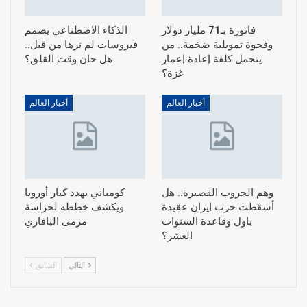
فاتورة بـ71 مليار دولار
الذكاء الاصطناعي يصمم
وفجوة تمويلية ضخمة.. من
فيروسات لم نرها من قبل..
يتحمل كلفة إعادة إعمار
هل حان وقت القلق؟
غزة؟
أخبار العالم
أخبار العالم
وهم الحروب القصيرة.. هل
كومباني يهدد كبار أوروبا
أسقطت حرب إيران عقيدة
ويكشف خططه لحراسة
باول وقاعدة السنوات
مرمى البافاري
العشر؟
التالي
السابق