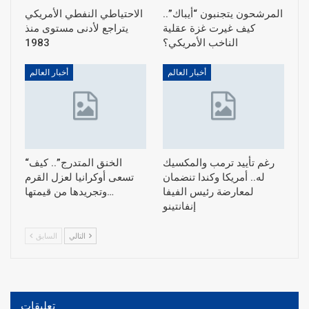
المرشحون يتجنبون “أيباك”..
الاحتياطي النفطي الأمريكي
كيف غيرت غزة عقلية
يتراجع لأدنى مستوى منذ
الناخب الأمريكي؟
1983
أخبار العالم
أخبار العالم
رغم تأييد ترمب والمكسيك
“الخنق المتدرج”.. كيف
له.. أمريكا وكندا تنضمان
تسعى أوكرانيا لعزل القرم
لمعارضة رئيس الفيفا
وتجريدها من قيمتها…
إنفانتينو
التالي
السابق
تعليقات