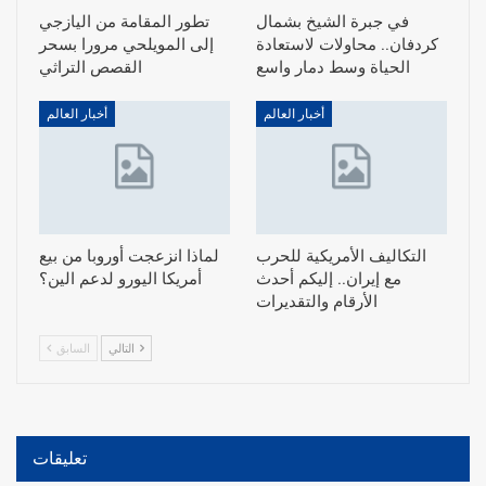
في جبرة الشيخ بشمال
تطور المقامة من اليازجي
كردفان.. محاولات لاستعادة
إلى المويلحي مرورا بسحر
الحياة وسط دمار واسع
القصص التراثي
أخبار العالم
أخبار العالم
التكاليف الأمريكية للحرب
لماذا انزعجت أوروبا من بيع
مع إيران.. إليكم أحدث
أمريكا اليورو لدعم الين؟
الأرقام والتقديرات
التالي
السابق
تعليقات