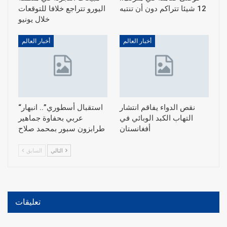
12 شيئا تتراكم دون أن تنتبه
اليورو تتراجع خلافا للتوقعات
خلال يونيو
أخبار العالم
أخبار العالم
نقص الدواء يفاقم انتشار
“استقبال أسطوري”.. انبهار
التهاب الكبد الوبائي في
عربي بحفاوة جماهير
أفغانستان
طرابزون سبور بمحمد صلاح
التالي
السابق
تعليقات